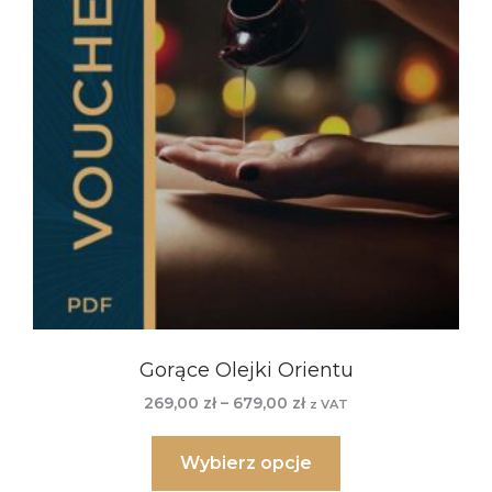
Gorące Olejki Orientu
269,00
zł
–
679,00
zł
z VAT
Wybierz opcje