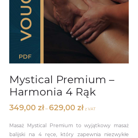
Mystical Premium –
Harmonia 4 Rąk
349,00
zł
629,00
zł
–
z VAT
Masaż Mystical Premium to wyjątkowy masaż
balijski na 4 ręce, który zapewnia niezwykłe